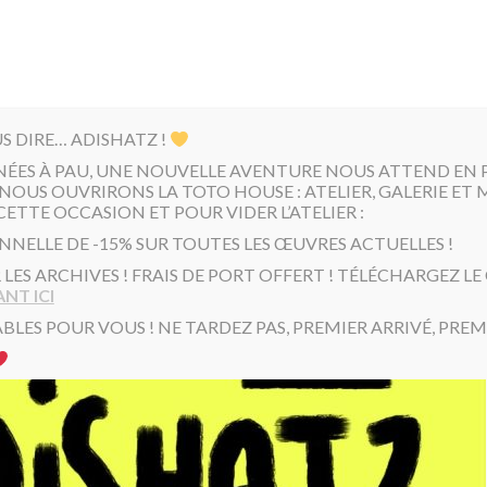
US DIRE… ADISHATZ !
NÉES À PAU, UNE NOUVELLE AVENTURE NOUS ATTEND EN PR
NOUS OUVRIRONS LA TOTO HOUSE : ATELIER, GALERIE ET 
CETTE OCCASION ET POUR VIDER L’ATELIER :
NNELLE DE -15% SUR TOUTES LES ŒUVRES ACTUELLES !
R LES ARCHIVES ! FRAIS DE PORT OFFERT ! TÉLÉCHARGEZ L
NT ICI
BLES POUR VOUS ! NE TARDEZ PAS, PREMIER ARRIVÉ, PREMI