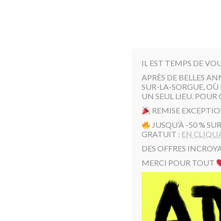
IL EST TEMPS DE VO
APRÈS DE BELLES AN
SUR-LA-SORGUE, OÙ 
UN SEUL LIEU. POUR 
REMISE EXCEPTIO
JUSQU’À -50 % SU
GRATUIT :
EN CLIQUA
DES OFFRES INCROYA
MERCI POUR TOUT