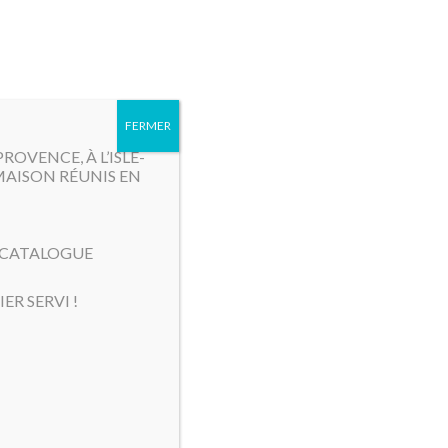
MENU
FERMER
OVENCE, À L’ISLE-
MAISON RÉUNIS EN
E CATALOGUE
ER SERVI !