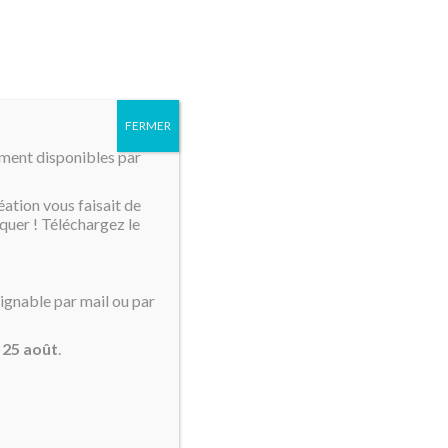
MENU
FERMER
mment disponibles par
éation vous faisait de
quer ! Téléchargez le
oignable par mail ou par
u
25 août
.