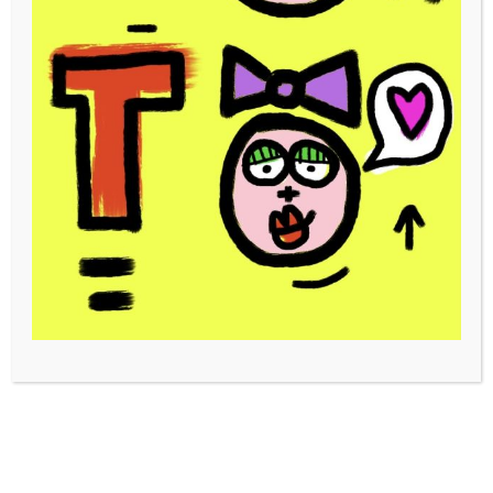
Autodidacte
artistique, le
boulimique
David
Ferreira
poursuit
ses rêveries
esthétiques entre
incursions