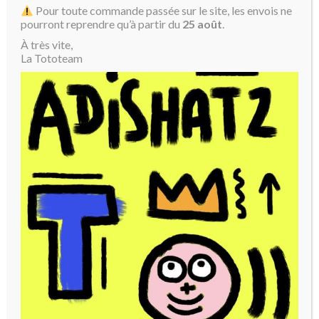
Pour toute commande passée sur le site, les envois ne
pourront reprendre qu’à partir du
25 août
.
À très vite,
La Tototeam