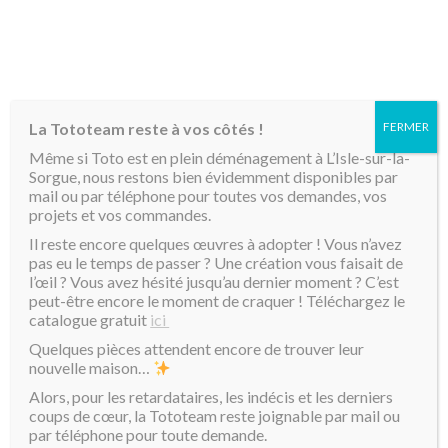
MENU
La Tototeam reste à vos côtés !
FERMER
Accueil
/ Produits identifiés “biographie”
Même si Toto est en plein déménagement à L’Isle-sur-la-
Sorgue, nous restons bien évidemment disponibles par
biographie
mail ou par téléphone pour toutes vos demandes, vos
projets et vos commandes.
Il reste encore quelques œuvres à adopter ! Vous n’avez
2 résultats affichés
Tri par défaut
pas eu le temps de passer ? Une création vous faisait de
l’œil ? Vous avez hésité jusqu’au dernier moment ? C’est
peut-être encore le moment de craquer ! Téléchargez le
catalogue gratuit
ici
Quelques pièces attendent encore de trouver leur
nouvelle maison…
Alors, pour les retardataires, les indécis et les derniers
coups de cœur, la Tototeam reste joignable par mail ou
par téléphone pour toute demande.