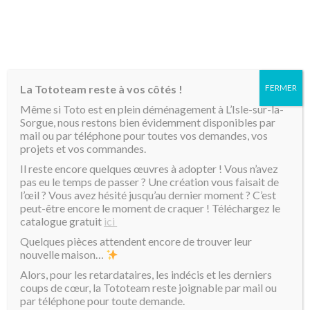
MENU
La Tototeam reste à vos côtés !
FERMER
Accueil
/ Produits identifiés “dame jeanne”
Même si Toto est en plein déménagement à L’Isle-sur-la-
Sorgue, nous restons bien évidemment disponibles par
dame jeanne
mail ou par téléphone pour toutes vos demandes, vos
projets et vos commandes.
Il reste encore quelques œuvres à adopter ! Vous n’avez
Voici le seul résultat
Tri par défaut
pas eu le temps de passer ? Une création vous faisait de
l’œil ? Vous avez hésité jusqu’au dernier moment ? C’est
peut-être encore le moment de craquer ! Téléchargez le
catalogue gratuit
ici
Quelques pièces attendent encore de trouver leur
nouvelle maison…
Alors, pour les retardataires, les indécis et les derniers
coups de cœur, la Tototeam reste joignable par mail ou
par téléphone pour toute demande.