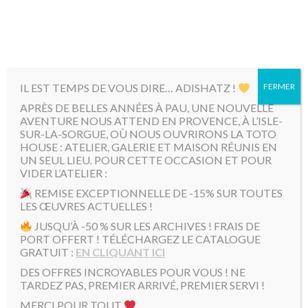
MENU
IL EST TEMPS DE VOUS DIRE… ADISHATZ !
FERMER
Accueil
/
Produits identifiés “Toto et sa femme”
/ Page 2
APRÈS DE BELLES ANNÉES À PAU, UNE NOUVELLE
AVENTURE NOUS ATTEND EN PROVENCE, À L’ISLE-
Toto et sa femme
SUR-LA-SORGUE, OÙ NOUS OUVRIRONS LA TOTO
HOUSE : ATELIER, GALERIE ET MAISON RÉUNIS EN
UN SEUL LIEU. POUR CETTE OCCASION ET POUR
VIDER L’ATELIER :
Affichage de 17–32 sur 33 résultats
Tri par défaut
REMISE EXCEPTIONNELLE DE -15% SUR TOUTES
LES ŒUVRES ACTUELLES !
JUSQU’À -50 % SUR LES ARCHIVES ! FRAIS DE
PORT OFFERT ! TÉLÉCHARGEZ LE CATALOGUE
GRATUIT :
EN CLIQUANT ICI
DES OFFRES INCROYABLES POUR VOUS ! NE
TARDEZ PAS, PREMIER ARRIVÉ, PREMIER SERVI !
MERCI POUR TOUT