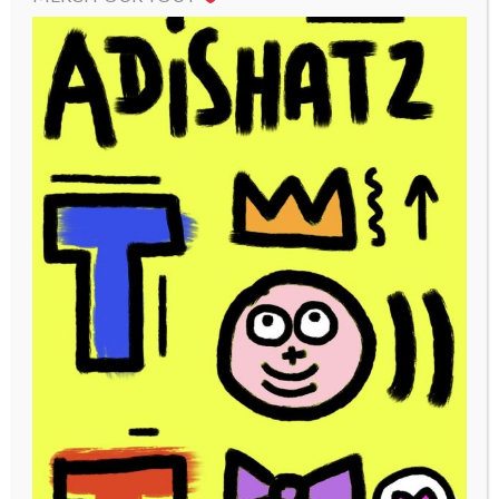
Toto casquette Toto jaune
Toto casquette tototag
fluo
60,00
€
60,00
€
AJOUTER AU PANIER
LIRE LA SUITE