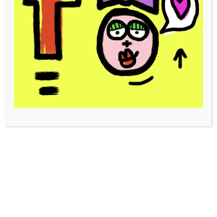
Toto casquette tototag II
Veste toto
60,00
€
150,00
€
LIRE LA SUITE
LIRE LA SUITE
Veste toto bleu
Veste toto violet
150,00
€
150,00
€