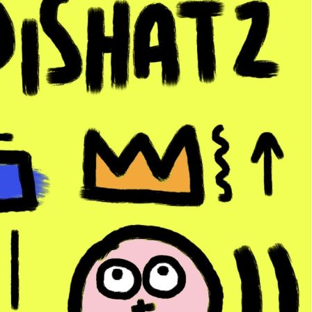
to violet
Toto Lunette
580,00
€
LIRE LA SUITE
LIRE LA SUITE
←
1
2