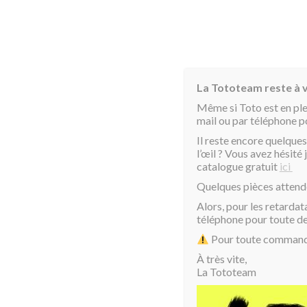
La Tototeam reste à v
Même si Toto est en pl
mail ou par téléphone 
Il reste encore quelques
l’œil ? Vous avez hésit
catalogue gratuit
ici
Accueil
/
Produits identifiés “toto veste”
/ Page 2
Quelques pièces attend
Alors, pour les retardat
toto veste
téléphone pour toute 
Pour toute commande 
Affichage de 17–20 sur 20 résultats
À très vite,
La Tototeam