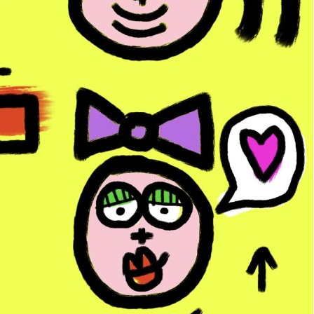
SOCIAL
CO
Facebook
/
Instagram
/
Paypal
hel