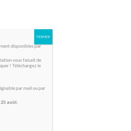
MENU
FERMER
mment disponibles par
éation vous faisait de
quer ! Téléchargez le
oignable par mail ou par
u
25 août
.
Tri par défaut