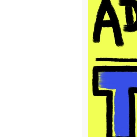
Veste toto bleu
Veste to
150,00
€
150,00
€
AJOUTER AU PANIER