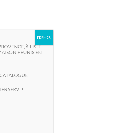
MENU
FERMER
OVENCE, À L’ISLE-
MAISON RÉUNIS EN
E CATALOGUE
ER SERVI !