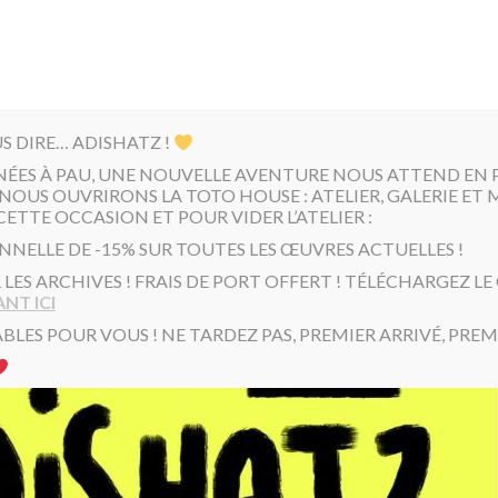
US DIRE… ADISHATZ !
NÉES À PAU, UNE NOUVELLE AVENTURE NOUS ATTEND EN PR
NOUS OUVRIRONS LA TOTO HOUSE : ATELIER, GALERIE ET 
CETTE OCCASION ET POUR VIDER L’ATELIER :
NNELLE DE -15% SUR TOUTES LES ŒUVRES ACTUELLES !
R LES ARCHIVES ! FRAIS DE PORT OFFERT ! TÉLÉCHARGEZ L
NT ICI
BLES POUR VOUS ! NE TARDEZ PAS, PREMIER ARRIVÉ, PREMI
BoaToto
150x100cm
DATE: