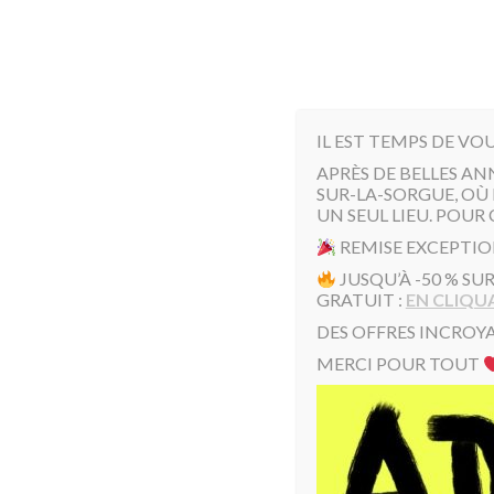
IL EST TEMPS DE VO
APRÈS DE BELLES AN
SUR-LA-SORGUE, OÙ 
UN SEUL LIEU. POUR 
REMISE EXCEPTIO
JUSQU’À -50 % SU
GRATUIT :
EN CLIQUA
BoaToto
DES OFFRES INCROYA
MERCI POUR TOUT