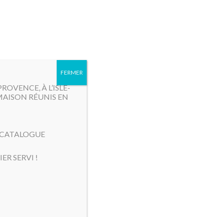
MENU
FERMER
OVENCE, À L’ISLE-
MAISON RÉUNIS EN
E CATALOGUE
ER SERVI !