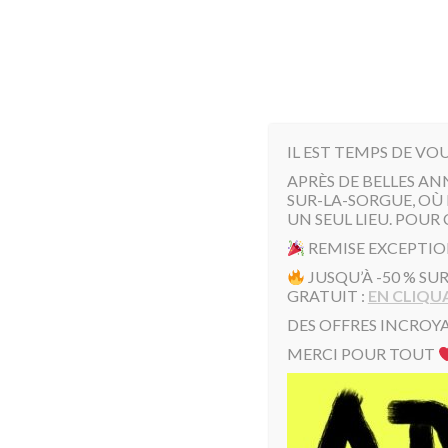
IL EST TEMPS DE VO
APRÈS DE BELLES AN
SUR-LA-SORGUE, OÙ 
UN SEUL LIEU. POUR 
REMISE EXCEPTIO
JUSQU’À -50 % SU
La tête à Toto 120/120
GRATUIT :
EN CLIQUA
DES OFFRES INCROYA
MERCI POUR TOUT