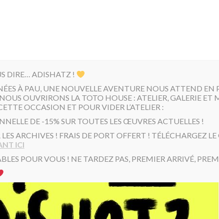
US DIRE… ADISHATZ !
NÉES À PAU, UNE NOUVELLE AVENTURE NOUS ATTEND EN PR
NOUS OUVRIRONS LA TOTO HOUSE : ATELIER, GALERIE ET 
CETTE OCCASION ET POUR VIDER L’ATELIER :
NNELLE DE -15% SUR TOUTES LES ŒUVRES ACTUELLES !
R LES ARCHIVES ! FRAIS DE PORT OFFERT ! TÉLÉCHARGEZ L
NT ICI
BLES POUR VOUS ! NE TARDEZ PAS, PREMIER ARRIVÉ, PREMI
DATE:
30 août 2018
CATEGORY: