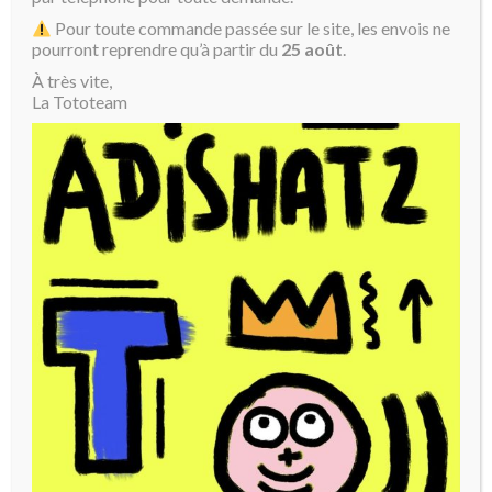
Pour toute commande passée sur le site, les envois ne
pourront reprendre qu’à partir du
25 août
.
À très vite,
La Tototeam
Morpions
Dimension 100 x 100 cm
NEWSLETTER