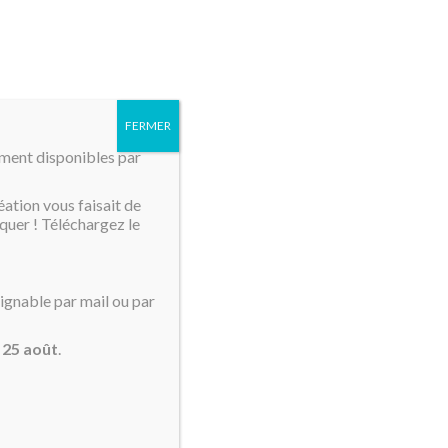
MENU
FERMER
mment disponibles par
éation vous faisait de
quer ! Téléchargez le
oignable par mail ou par
u
25 août
.
e Taxi NY