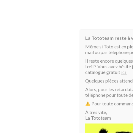
La Tototeam reste à v
Même si Toto est en pl
mail ou par téléphone 
Il reste encore quelques
l’œil ? Vous avez hésit
catalogue gratuit
ici
Quelques pièces attend
Toto et sa femme NY
Alors, pour les retardat
téléphone pour toute 
Pour toute commande 
À très vite,
La Tototeam