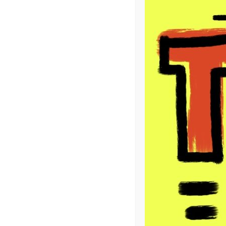
Description
Informations complémentai
Description
Toto a détourné des briques en verre (rouge) et les