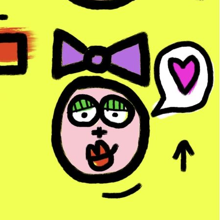
res
 a transformées en oeuvres complètement Toto ! Les Toto briques so