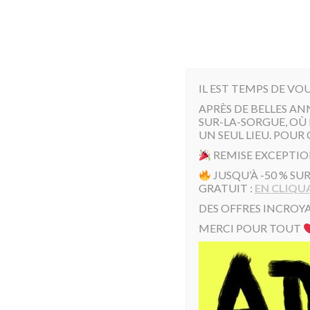
IL EST TEMPS DE VO
APRÈS DE BELLES AN
SUR-LA-SORGUE, OÙ 
UN SEUL LIEU. POUR 
REMISE EXCEPTIO
JUSQU’À -50 % SU
Accueil
/
Toto Broc
/ Toto brique » toto «
GRATUIT :
EN CLIQUA
DES OFFRES INCROYA
MERCI POUR TOUT