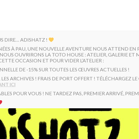
US DIRE… ADISHATZ !
NÉES À PAU, UNE NOUVELLE AVENTURE NOUS ATTEND EN PR
NOUS OUVRIRONS LA TOTO HOUSE : ATELIER, GALERIE ET 
CETTE OCCASION ET POUR VIDER L’ATELIER :
NNELLE DE -15% SUR TOUTES LES ŒUVRES ACTUELLES !
R LES ARCHIVES ! FRAIS DE PORT OFFERT ! TÉLÉCHARGEZ L
NT ICI
BLES POUR VOUS ! NE TARDEZ PAS, PREMIER ARRIVÉ, PREMI
Toto brique » 
300,00
€
Brique en verre (transparente)
H19x19cmx8cm