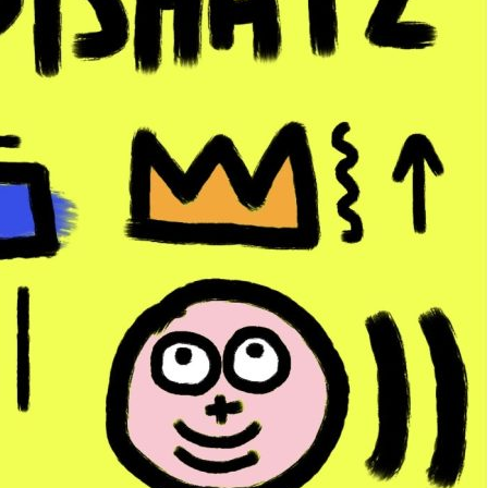
Frais de port offert !
Rupture de stock
UGS :
103- Toto brique-toto
Catégorie :
Toto Broc
Étiquettes :
20x20cm
,
fun
,
Min
pièce unique
,
sculpture
,
Toto L