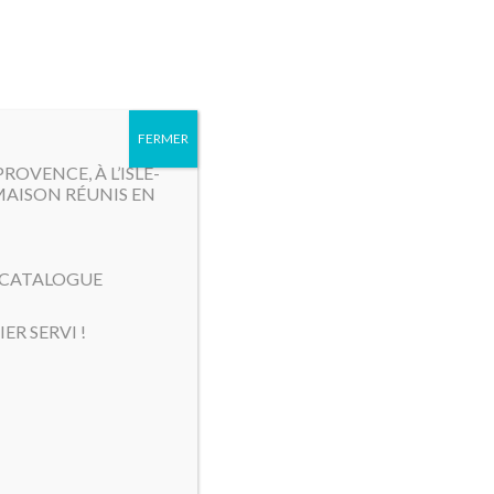
MENU
FERMER
OVENCE, À L’ISLE-
MAISON RÉUNIS EN
E CATALOGUE
ER SERVI !
toto «
 peinte transparente. Pièce Unique.