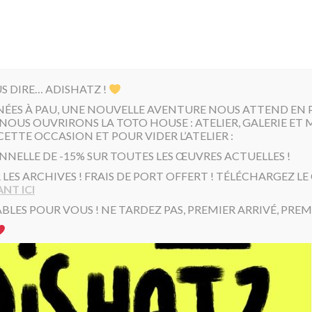
US DIRE… ADISHATZ !
NÉES À PAU, UNE NOUVELLE AVENTURE NOUS ATTEND EN PR
NOUS OUVRIRONS LA TOTO HOUSE : ATELIER, GALERIE ET 
CETTE OCCASION ET POUR VIDER L’ATELIER :
NNELLE DE -15% SUR TOUTES LES ŒUVRES ACTUELLES !
R LES ARCHIVES ! FRAIS DE PORT OFFERT ! TÉLÉCHARGEZ L
NT ICI
BLES POUR VOUS ! NE TARDEZ PAS, PREMIER ARRIVÉ, PREMI