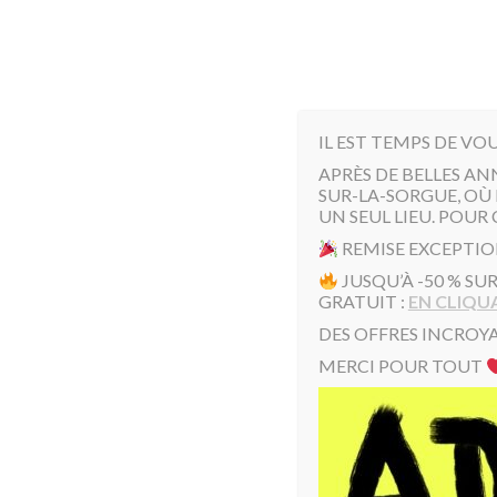
IL EST TEMPS DE VO
APRÈS DE BELLES AN
SUR-LA-SORGUE, OÙ 
UN SEUL LIEU. POUR 
REMISE EXCEPTIO
JUSQU’À -50 % SU
Accueil
/
Coussins Toto
/ Coussins Toto
GRATUIT :
EN CLIQUA
DES OFFRES INCROYA
Coussins Toto
MERCI POUR TOUT
Affichage de 1–16 sur 37 résultats