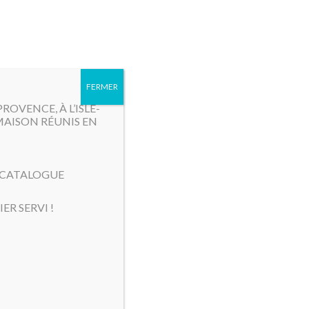
MENU
FERMER
OVENCE, À L’ISLE-
MAISON RÉUNIS EN
E CATALOGUE
ER SERVI !
Tri par défaut