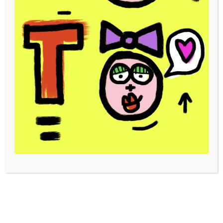
de
Donnez une touche complétement Toto à votre déco !
prix :
Coussin en velours. Impression d’oeuvres réalisées par
80,00€
David Ferreira. Signature au dos. Disponible en trois tailles :
à
40x40cm, 60x60cm, 100x100cm. Livraison offerte !
300,00€
Expédition sous environ 30 jours.
Taille coussin
Taille
Choisir une option
coussin
quantité
AJOUTER AU PANIER
de
Mikatoto
UGS :
DF31-Mikatoto
Catégorie :
Coussins Toto
Étiquettes :
artistescorner
,
coussin
,
coussin toto
,
coussins
,
décoration
,
toto