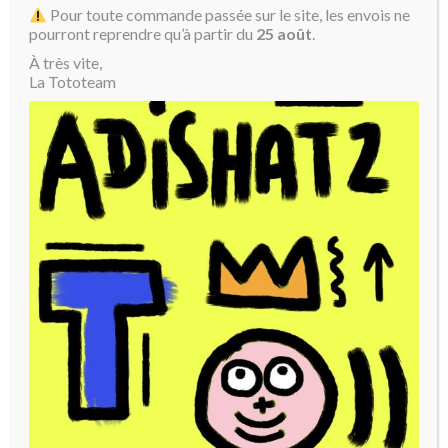
Pour toute commande passée sur le site, les envois ne
pourront reprendre qu’à partir du
25 août
.
À très vite,
La Tototeam
Mikatoto
Plage
80,00
€
–
300,00
€