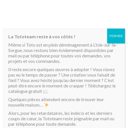
MENU
La Tototeam reste à vos côtés !
FERMER
Accueil
/
Coussins Toto
/
Coussins Toto
/ Mikatoto
Même si Toto est en plein déménagement à L’Isle-sur-la-
Sorgue, nous restons bien évidemment disponibles par
mail ou par téléphone pour toutes vos demandes, vos
projets et vos commandes.
Il reste encore quelques œuvres à adopter ! Vous n’avez
pas eu le temps de passer ? Une création vous faisait de
l’œil ? Vous avez hésité jusqu’au dernier moment ? C’est
peut-être encore le moment de craquer ! Téléchargez le
catalogue gratuit
ici
Quelques pièces attendent encore de trouver leur
nouvelle maison…
Alors, pour les retardataires, les indécis et les derniers
coups de cœur, la Tototeam reste joignable par mail ou
par téléphone pour toute demande.