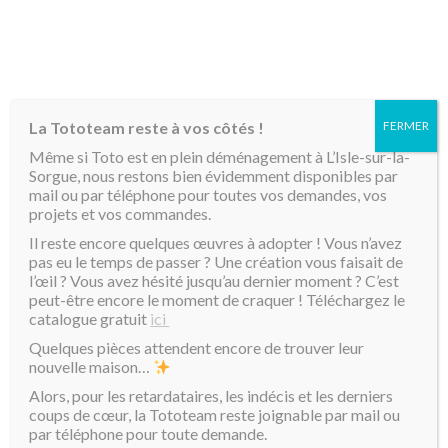
MENU
La Tototeam reste à vos côtés !
FERMER
Accueil
/
Produits identifiés “décoration”
/ Page 3
Même si Toto est en plein déménagement à L’Isle-sur-la-
Sorgue, nous restons bien évidemment disponibles par
décoration
mail ou par téléphone pour toutes vos demandes, vos
projets et vos commandes.
Il reste encore quelques œuvres à adopter ! Vous n’avez
Affichage de 33–39 sur 39 résultats
Tri par défaut
pas eu le temps de passer ? Une création vous faisait de
l’œil ? Vous avez hésité jusqu’au dernier moment ? C’est
peut-être encore le moment de craquer ! Téléchargez le
catalogue gratuit
ici
Quelques pièces attendent encore de trouver leur
nouvelle maison…
Alors, pour les retardataires, les indécis et les derniers
coups de cœur, la Tototeam reste joignable par mail ou
par téléphone pour toute demande.