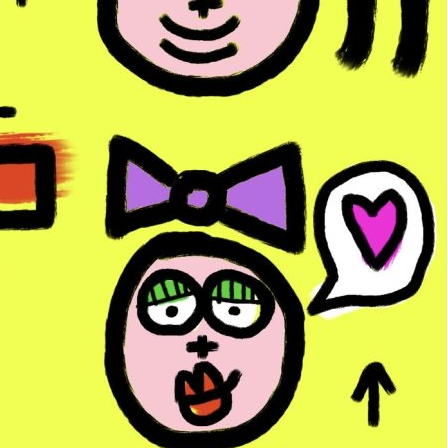
res
Avis (0)
avid Ferreira est fabriqué en France par ARTPILO® et disponible e
 100% polyester, 380 g/m²
os du coussin
 murale du coussin