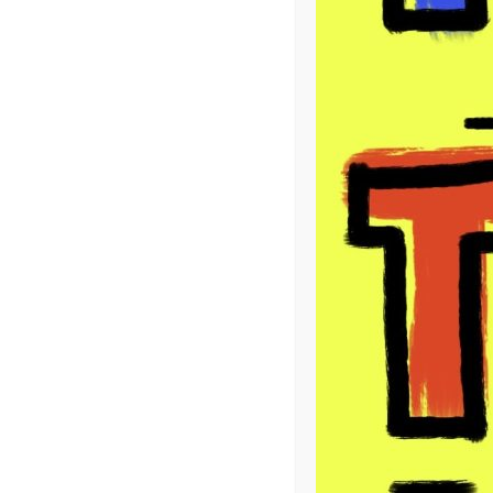
Description
Informations complémentai
Description
Ce coussin d’Artiste signé par l’artiste peintre D
Finitions :
Effet velours haut de gamme, ultra doux au toucher,
Fermeture à glissière invisible
Signature originale de l’artiste et numérotation au d
Certificat d’authenticité
Œillet noir positionné au dos permettant l’accroche
Garniture fournie