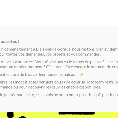
os côtés !
ein déménagement à L’Isle-sur-la-Sorgue, nous restons bien évide
pour toutes vos demandes, vos projets et vos commandes.
 œuvres à adopter ! Vous n’avez pas eu le temps de passer ? Une cr
é jusqu’au dernier moment ? C’est peut-être encore le moment de cra
oi un mouton Toto
ent encore de trouver leur nouvelle maison…
Dessine moi u
aires, les indécis et les derniers coups de cœur, la Tototeam reste j
emande ou pour découvrir les œuvres encore disponibles.
passée sur le site, les envois ne pourront reprendre qu’à partir d
Plage
80,00
€
–
300,00
€
de
Donnez une touche complétemen
prix :
Impression d’oeuvres réalisées
80,00€