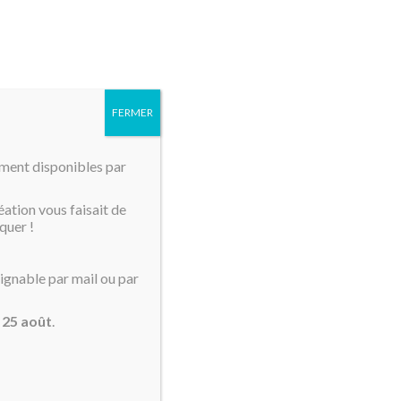
MENU
FERMER
mment disponibles par
éation vous faisait de
quer !
n mouton Toto
oignable par mail ou par
u
25 août
.
t Toto à votre déco ! Coussin en velours.
 par David Ferreira. Signature au dos. Disponible