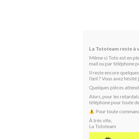
La Tototeam reste à v
Même si Toto est en pl
mail ou par téléphone 
Il reste encore quelques
l’œil ? Vous avez hésit
Accueil
/
Coussins Toto
/
Coussins Toto
/ Dessine m
Quelques pièces attend
Alors, pour les retardat
téléphone pour toute d
Pour toute commande 
À très vite,
La Tototeam