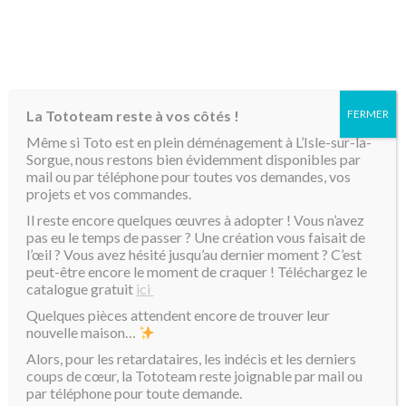
MENU
La Tototeam reste à vos côtés !
FERMER
Accueil
/
Produits identifiés “toto”
/ Page 7
Même si Toto est en plein déménagement à L’Isle-sur-la-
Sorgue, nous restons bien évidemment disponibles par
toto
mail ou par téléphone pour toutes vos demandes, vos
projets et vos commandes.
Il reste encore quelques œuvres à adopter ! Vous n’avez
Affichage de 97–104 sur 104 résultats
pas eu le temps de passer ? Une création vous faisait de
l’œil ? Vous avez hésité jusqu’au dernier moment ? C’est
peut-être encore le moment de craquer ! Téléchargez le
Tri par défaut
catalogue gratuit
ici
Quelques pièces attendent encore de trouver leur
nouvelle maison…
Alors, pour les retardataires, les indécis et les derniers
coups de cœur, la Tototeam reste joignable par mail ou
par téléphone pour toute demande.