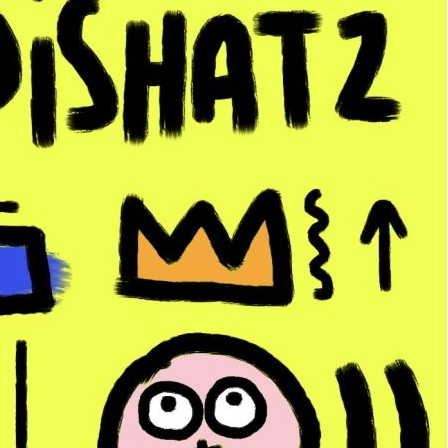
UGS :
65-toto-tote-bag
Catégorie :
Toto Tote Bag & S
Étiquettes :
multicolore
,
oeuvr
toto