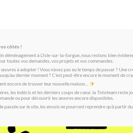
os côtés !
ein déménagement à L’Isle-sur-la-Sorgue, nous restons bien évide
pour toutes vos demandes, vos projets et vos commandes.
 œuvres à adopter ! Vous n’avez pas eu le temps de passer ? Une cr
é jusqu’au dernier moment ? C’est peut-être encore le moment de cra
ent encore de trouver leur nouvelle maison…
Paintbrush
aires, les indécis et les derniers coups de cœur, la Tototeam reste j
emande ou pour découvrir les œuvres encore disponibles.
passée sur le site, les envois ne pourront reprendre qu’à partir d
45,00
€
Paintbrush. Tote bag en tissu p
Rupture de stock