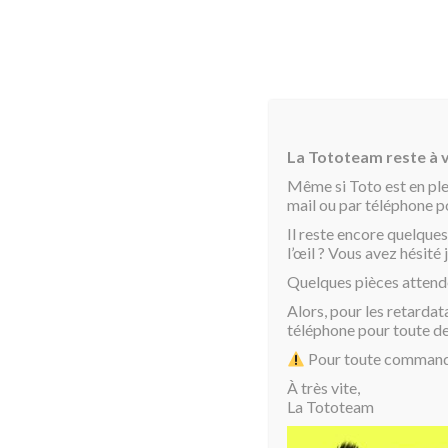
La Tototeam reste à v
Même si Toto est en pl
mail ou par téléphone 
Il reste encore quelques
l’œil ? Vous avez hésit
Accueil
/
Toto Tote Bag & Sac
/ Paintbrush
Quelques pièces attend
Alors, pour les retardat
téléphone pour toute d
Pour toute commande 
À très vite,
La Tototeam