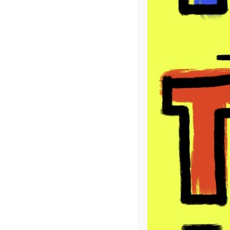
Description
Informations complémentai
Description
Les Toto Tote bag sont des sacs en tissus, peints à l