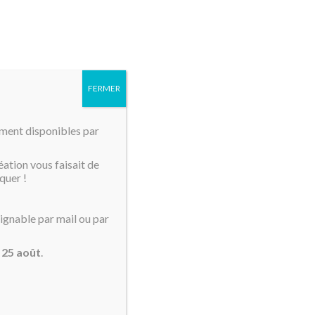
MENU
FERMER
mment disponibles par
éation vous faisait de
quer !
oignable par mail ou par
u
25 août
.
eint à la main. Pièce unique.