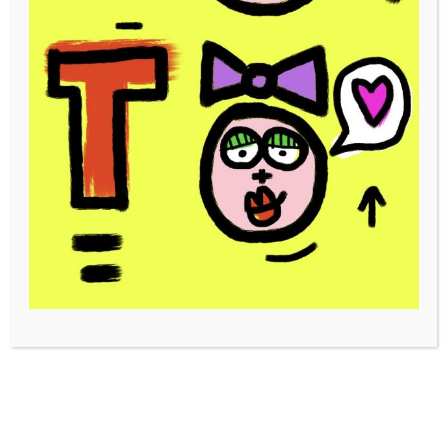
Toto 3D « Vert «
Coeur Toto
300,00
€
250,00
€
LIRE LA SUITE
AJOUTER AU PANIER
Coeur Toto bleu
Coeur Toto bleu « Mme
Toto «
250,00
€
250,00
€