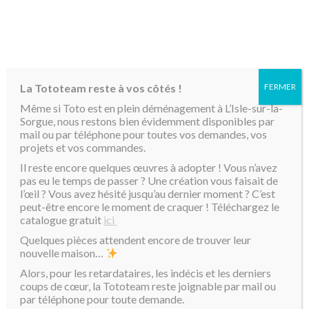
MENU
La Tototeam reste à vos côtés !
FERMER
Accueil
/ Produits identifiés “dessin”
Même si Toto est en plein déménagement à L’Isle-sur-la-
Sorgue, nous restons bien évidemment disponibles par
dessin
mail ou par téléphone pour toutes vos demandes, vos
projets et vos commandes.
Il reste encore quelques œuvres à adopter ! Vous n’avez
Affichage de 1–16 sur 29 résultats
Tri par défaut
pas eu le temps de passer ? Une création vous faisait de
l’œil ? Vous avez hésité jusqu’au dernier moment ? C’est
peut-être encore le moment de craquer ! Téléchargez le
catalogue gratuit
ici
Quelques pièces attendent encore de trouver leur
nouvelle maison…
Alors, pour les retardataires, les indécis et les derniers
coups de cœur, la Tototeam reste joignable par mail ou
par téléphone pour toute demande.