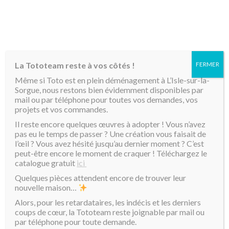
MENU
La Tototeam reste à vos côtés !
FERMER
Accueil
/
Mini Toto
/ Coeur Toto rouge
Même si Toto est en plein déménagement à L’Isle-sur-la-
Sorgue, nous restons bien évidemment disponibles par
mail ou par téléphone pour toutes vos demandes, vos
projets et vos commandes.
Il reste encore quelques œuvres à adopter ! Vous n’avez
pas eu le temps de passer ? Une création vous faisait de
l’œil ? Vous avez hésité jusqu’au dernier moment ? C’est
peut-être encore le moment de craquer ! Téléchargez le
catalogue gratuit
ici
Quelques pièces attendent encore de trouver leur
nouvelle maison…
Alors, pour les retardataires, les indécis et les derniers
coups de cœur, la Tototeam reste joignable par mail ou
par téléphone pour toute demande.