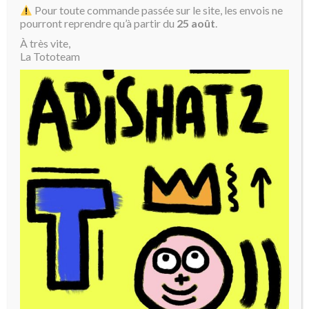
Pour toute commande passée sur le site, les envois ne
pourront reprendre qu’à partir du
25 août
.
À très vite,
La Tototeam
Coeur Toto rouge