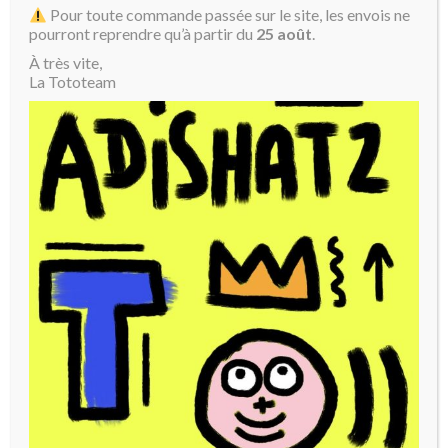
Pour toute commande passée sur le site, les envois ne
pourront reprendre qu’à partir du
25 août
.
À très vite,
La Tototeam
Coeur Toto jaune