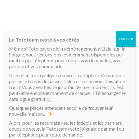
MENU
La Tototeam reste à vos côtés !
FERMER
Accueil
/
Mini Toto
/ Coeur Toto jaune
Même si Toto est en plein déménagement à L’Isle-sur-la-
Sorgue, nous restons bien évidemment disponibles par
mail ou par téléphone pour toutes vos demandes, vos
projets et vos commandes.
Il reste encore quelques œuvres à adopter ! Vous n’avez
pas eu le temps de passer ? Une création vous faisait de
l’œil ? Vous avez hésité jusqu’au dernier moment ? C’est
peut-être encore le moment de craquer ! Téléchargez le
catalogue gratuit
ici
Quelques pièces attendent encore de trouver leur
nouvelle maison…
Alors, pour les retardataires, les indécis et les derniers
coups de cœur, la Tototeam reste joignable par mail ou
par téléphone pour toute demande.