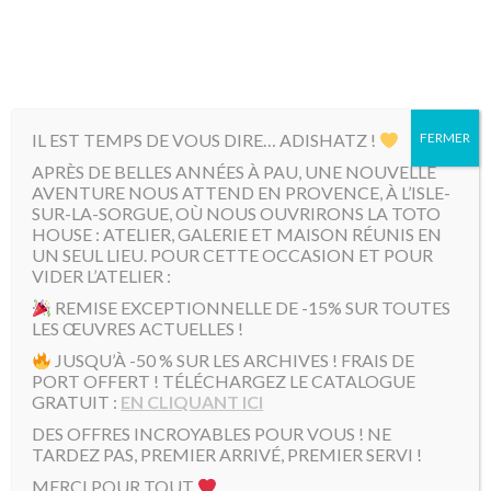
MENU
IL EST TEMPS DE VOUS DIRE… ADISHATZ !
FERMER
Accueil
/
Mini Toto
/ Gribouille Toto « Totomobile «
APRÈS DE BELLES ANNÉES À PAU, UNE NOUVELLE
AVENTURE NOUS ATTEND EN PROVENCE, À L’ISLE-
SUR-LA-SORGUE, OÙ NOUS OUVRIRONS LA TOTO
HOUSE : ATELIER, GALERIE ET MAISON RÉUNIS EN
UN SEUL LIEU. POUR CETTE OCCASION ET POUR
VIDER L’ATELIER :
REMISE EXCEPTIONNELLE DE -15% SUR TOUTES
LES ŒUVRES ACTUELLES !
JUSQU’À -50 % SUR LES ARCHIVES ! FRAIS DE
PORT OFFERT ! TÉLÉCHARGEZ LE CATALOGUE
GRATUIT :
EN CLIQUANT ICI
DES OFFRES INCROYABLES POUR VOUS ! NE
TARDEZ PAS, PREMIER ARRIVÉ, PREMIER SERVI !
MERCI POUR TOUT