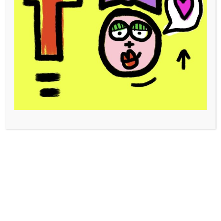
« Totomobile «
55,00
€
Dessin en pièce unique.
Rupture de stock
UGS :
Gribouille Toto 1-3 totomobile
Catégorie :
Mini Toto
Étiquettes :
20x20cm
,
dessin
,
gribouille toto
,
Mini Toto
,
multicolore
,
posa
,
rouge
,
tableau
,
tableaux
,
Tête à toto
,
toto
Description
Informations complémentaires
Avis (0)