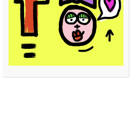
115,00
€
Dessin en pièce unique.
Rupture de stock
UGS :
Gribouille Toto 1-Glaces
Catégorie :
Mini Toto
Étiquettes :
20x20cm
,
dessin
,
gribouille toto
,
Mini Toto
,
multicolore
,
posa
,
rouge
,
tableau
,
tableaux
,
Tête à toto
,
toto
Description
Informations complémentaires
Avis (0)
Description