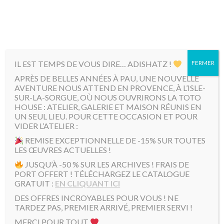
MENU
IL EST TEMPS DE VOUS DIRE… ADISHATZ !
FERMER
Accueil
/
Mini Toto
/ Gribouille Toto » Glaces «
APRÈS DE BELLES ANNÉES À PAU, UNE NOUVELLE
AVENTURE NOUS ATTEND EN PROVENCE, À L’ISLE-
SUR-LA-SORGUE, OÙ NOUS OUVRIRONS LA TOTO
HOUSE : ATELIER, GALERIE ET MAISON RÉUNIS EN
UN SEUL LIEU. POUR CETTE OCCASION ET POUR
VIDER L’ATELIER :
REMISE EXCEPTIONNELLE DE -15% SUR TOUTES
LES ŒUVRES ACTUELLES !
JUSQU’À -50 % SUR LES ARCHIVES ! FRAIS DE
PORT OFFERT ! TÉLÉCHARGEZ LE CATALOGUE
GRATUIT :
EN CLIQUANT ICI
DES OFFRES INCROYABLES POUR VOUS ! NE
TARDEZ PAS, PREMIER ARRIVÉ, PREMIER SERVI !
MERCI POUR TOUT