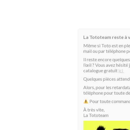
La Tototeam reste à v
Même si Toto est en pl
mail ou par téléphone 
Il reste encore quelques
l’œil ? Vous avez hésit
catalogue gratuit
ici
Accueil
/
Mini Toto
/ Toto 3D « Vert «
Quelques pièces attend
Alors, pour les retardat
téléphone pour toute 
Pour toute commande 
À très vite,
La Tototeam