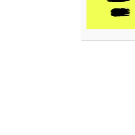
Ils sont petits.
Ils sont 3D.
Ils sont… complètement Toto !
Deux faces différentes pour changer au gré de vos e
Dimensions : 23,5 cm X 13,5 cm X 5cm.
Pièce unique.
Produits similaires