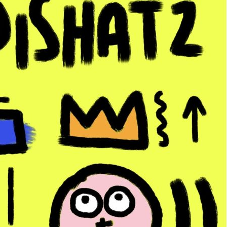
UGS :
Toto 3D Vert
Catégorie :
Mini Toto
Étiquettes :
20x20cm
,
dessin
,
g
tableau
,
tableaux
,
Tête à toto
,