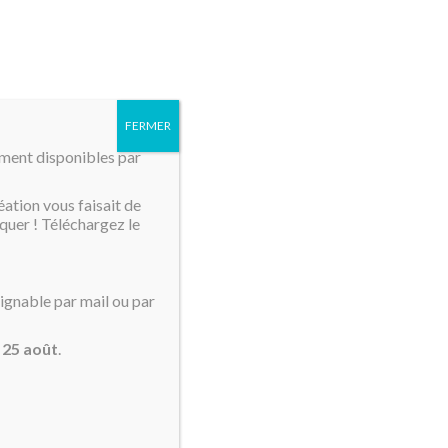
MENU
FERMER
mment disponibles par
éation vous faisait de
quer ! Téléchargez le
oignable par mail ou par
t «
u
25 août
.