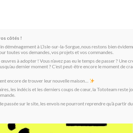
os côtés !
ein déménagement à L’Isle-sur-la-Sorgue, nous restons bien évide
pour toutes vos demandes, vos projets et vos commandes.
 œuvres à adopter ! Vous n’avez pas eu le temps de passer ? Une cr
é jusqu’au dernier moment ? C’est peut-être encore le moment de cra
ent encore de trouver leur nouvelle maison…
aires, les indécis et les derniers coups de cœur, la Tototeam reste j
Toto 3D « Ver
demande.
passée sur le site, les envois ne pourront reprendre qu’à partir d
300,00
€
Sculpture en pièce unique.
Rupture de stock