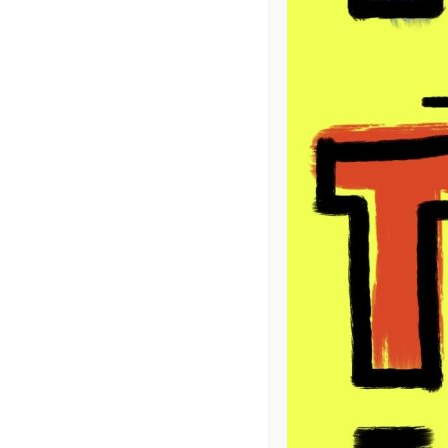
Description
Informations complémentai
Description
Les mini-toto 3D débarquent !!!